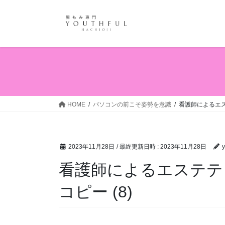
コ
ナ
ン
ビ
テ
ゲ
ン
ー
ツ
シ
へ
ョ
ス
ン
キ
に
ッ
移
HOME
パソコンの前こそ姿勢を意識
看護師によるエス
プ
動
2023年11月28日
/ 最終更新日時 :
2023年11月28日
y
看護師によるエステテ
コピー (8)