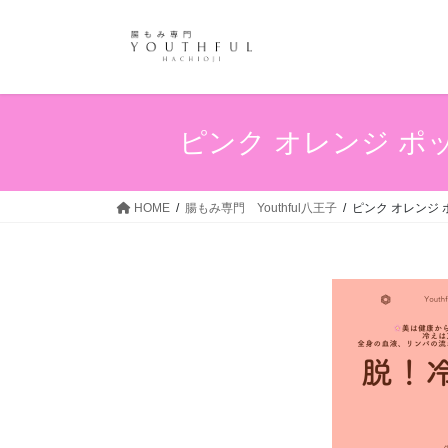
コ
ナ
ン
ビ
テ
ゲ
ン
ー
ツ
シ
へ
ョ
ピンク オレンジ ポッ
ス
ン
キ
に
ッ
移
HOME
腸もみ専門 Youthful八王子
ピンク オレンジ 
プ
動