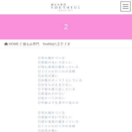
コ
ナ
ン
ビ
テ
ゲ
ン
ー
2
ツ
シ
へ
ョ
ス
ン
HOME
腸もみ専門 Youthful八王子
2
キ
に
ッ
移
プ
動