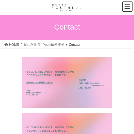
コ
ナ
ン
ビ
テ
ゲ
ン
ー
Contact
ツ
シ
へ
ョ
ス
ン
HOME
腸もみ専門 Youthful八王子
Contact
キ
に
ッ
移
プ
動