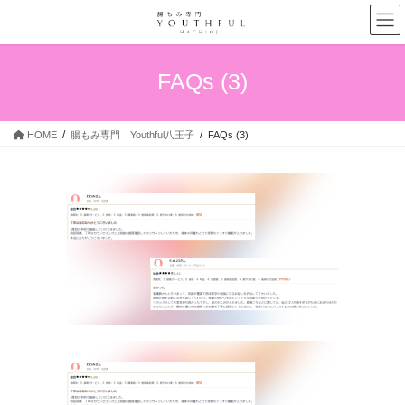
コ
ナ
ン
ビ
テ
ゲ
ン
ー
FAQs (3)
ツ
シ
へ
ョ
ス
ン
HOME
腸もみ専門 Youthful八王子
FAQs (3)
キ
に
ッ
移
プ
動