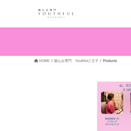
コ
ナ
ン
ビ
テ
ゲ
ン
ー
ツ
シ
へ
ョ
ス
ン
キ
に
ッ
移
HOME
腸もみ専門 Youthful八王子
Products
プ
動