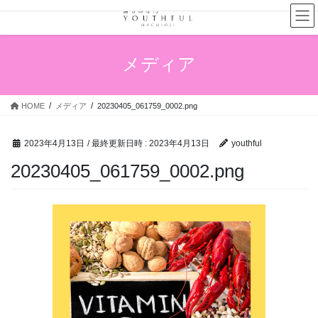
コ
ナ
ン
ビ
テ
ゲ
ン
ー
メディア
ツ
シ
へ
ョ
ス
ン
HOME
メディア
20230405_061759_0002.png
キ
に
ッ
移
プ
動
2023年4月13日
/ 最終更新日時 :
2023年4月13日
youthful
20230405_061759_0002.png