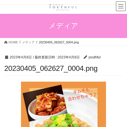
コ
ナ
ン
ビ
テ
ゲ
ン
ー
メディア
ツ
シ
へ
ョ
ス
ン
HOME
メディア
20230405_062627_0004.png
キ
に
ッ
移
プ
動
2023年4月8日
/ 最終更新日時 :
2023年4月8日
youthful
20230405_062627_0004.png