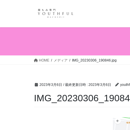
コ
ナ
ン
ビ
テ
ゲ
ン
ー
ツ
シ
へ
ョ
ス
ン
キ
に
ッ
移
HOME
メディア
IMG_20230306_190846.jpg
プ
動
2023年3月6日
/ 最終更新日時 :
2023年3月6日
youthf
IMG_20230306_19084