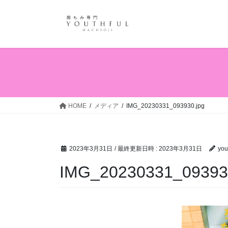
コ
ナ
ン
ビ
テ
ゲ
ン
ー
ツ
シ
へ
ョ
ス
ン
キ
に
ッ
移
HOME
メディア
IMG_20230331_093930.jpg
プ
動
2023年3月31日
/ 最終更新日時 :
2023年3月31日
you
IMG_20230331_09393