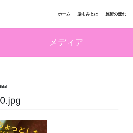
ホーム
腸もみとは
施術の流れ
メディア
thful
0.jpg