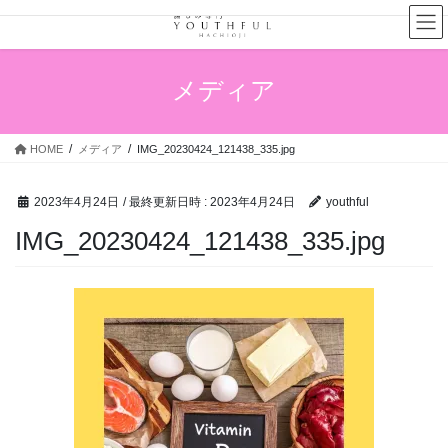
コ
ナ
ン
ビ
テ
ゲ
ン
ー
メディア
ツ
シ
へ
ョ
ス
ン
HOME
メディア
IMG_20230424_121438_335.jpg
キ
に
ッ
移
プ
動
2023年4月24日
/ 最終更新日時 :
2023年4月24日
youthful
IMG_20230424_121438_335.jpg