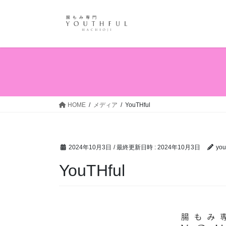
コ
ナ
ン
ビ
テ
ゲ
ン
ー
ツ
シ
へ
ョ
ス
ン
キ
に
ッ
移
HOME
メディア
YouTHful
プ
動
2024年10月3日
/ 最終更新日時 :
2024年10月3日
you
YouTHful